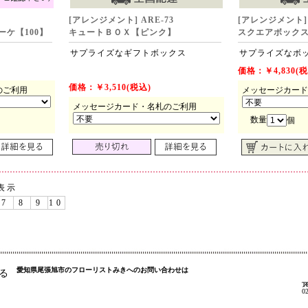
[アレンジメント] ARE-73
[アレンジメント] 
ケ【100】
キュートＢＯＸ【ピンク】
スクエアボック
サプライズなギフトボックス
サプライズなボ
価格：￥4,830(税
価格：￥3,510(税込)
のご利用
メッセージカード
メッセージカード・名札のご利用
数量
個
表示
7
8
9
10
愛知県尾張旭市のフローリストみきへのお問い合わせは
る
T
0