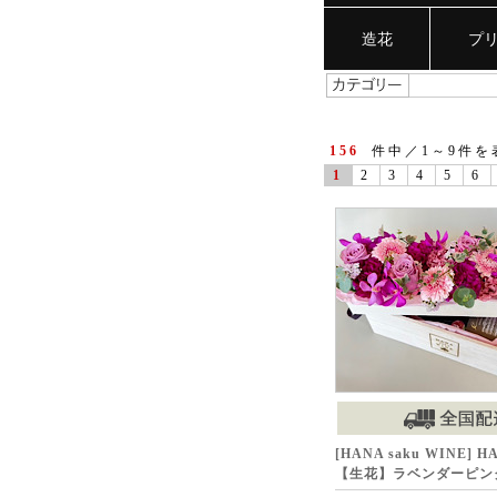
造花
プ
156
件中／1～9件を
1
2
3
4
5
6
[HANA saku WINE] HA
【生花】ラベンダーピン