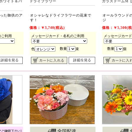
ホワイト＆パ
ドライフラワー
ガラスドームM
った御供のア
オシャレなドライフラワーの花束で
オールラウンド
す！
ジ
価格：￥3,740(税込)
価格：￥5,500(税
のご利用
メッセージカード・名札のご利用
メッセージカード
数量
数量
色
束
個