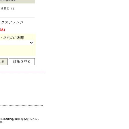
ARE-72
ス
ックスアレンジ
込)
・名札のご利用
EL 0561-53-5000 FAX 0561-53-
メールでのお問い合わせ
206