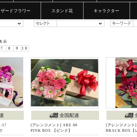
リザードフラワー
スタンド花
キャラクター
表示
7
8
9
10
-17
[アレンジメント] ARE-80
[アレンジメント] 
ク
PINK BOX 【ピンク】
BRACK BOX