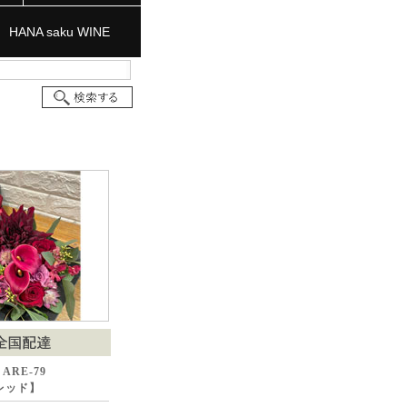
HANA saku WINE
ARE-79
【レッド】