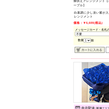
御供えアレンジメント【
ープル】
白基調に少し淡い紫が入
レンジメント
価格：￥6,600(税込)
メッセージカード・名札
数量
個