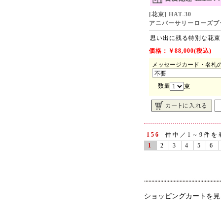
[花束] HAT-30
アニバーサリーローズブー
思い出に残る特別な花束
価格：￥88,000(税込)
メッセージカード・名札
数量
束
156
件中／1～9件を
1
2
3
4
5
6
ショッピングカートを見