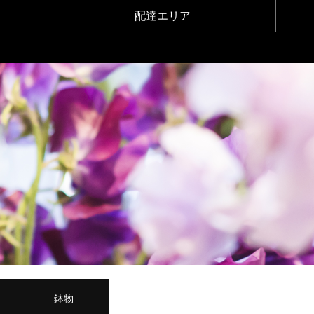
配達エリア
鉢物