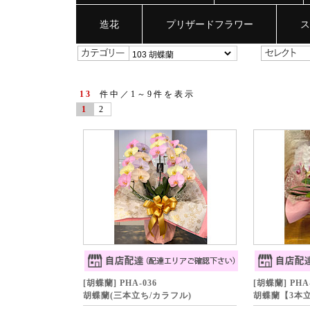
造花
プリザードフラワー
ス
13
件中／1～9件を表示
1
2
[胡蝶蘭] PHA-036
[胡蝶蘭] PHA
胡蝶蘭(三本立ち/カラフル)
胡蝶蘭【3本