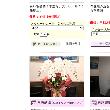
白い胡蝶蘭３本立ち。美しい大輪５０
存在感のある
輪以上。
ち胡蝶蘭
価格：￥43,200(税込)
価格：￥22,68
メッセージカード・名札のご利用
メッセージカ
数量
鉢