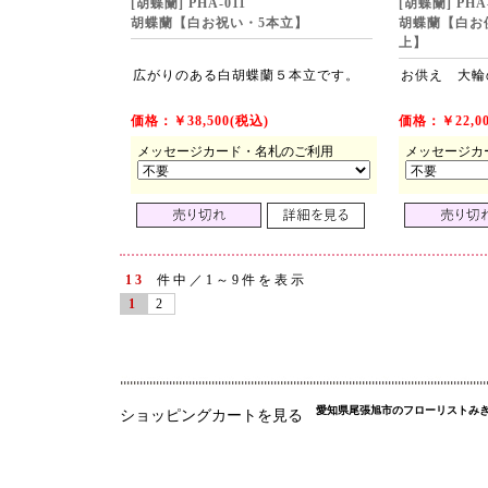
[胡蝶蘭] PHA-011
[胡蝶蘭] PHA
胡蝶蘭【白お祝い・5本立】
胡蝶蘭【白お
上】
広がりのある白胡蝶蘭５本立です。
お供え 大輪
価格：￥38,500(税込)
価格：￥22,00
メッセージカード・名札のご利用
メッセージカ
13
件中／1～9件を表示
1
2
愛知県尾張旭市のフローリストみ
ショッピングカートを見る