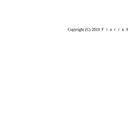
Copyright (C) 2010
Ｆｌｏｒｉｓ 