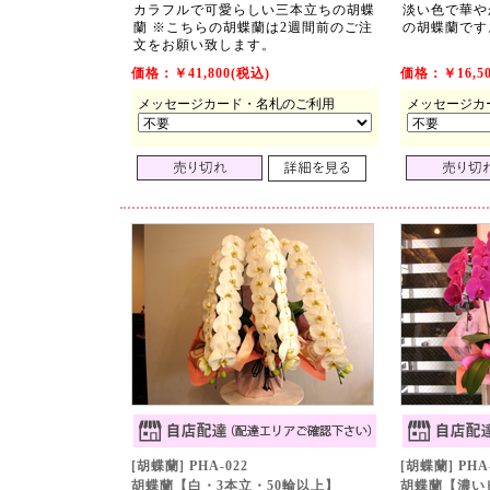
カラフルで可愛らしい三本立ちの胡蝶
淡い色で華や
蘭
※こちらの胡蝶蘭は2週間前のご注
の胡蝶蘭です
文をお願い致します。
価格：￥41,800(税込)
価格：￥16,50
メッセージカード・名札のご利用
メッセージカ
[胡蝶蘭] PHA-022
[胡蝶蘭] PHA
胡蝶蘭【白・3本立・50輪以上】
胡蝶蘭【濃い